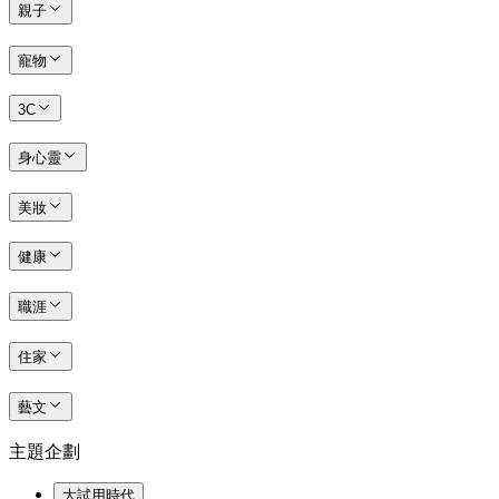
親子
寵物
3C
身心靈
美妝
健康
職涯
住家
藝文
主題企劃
大試用時代