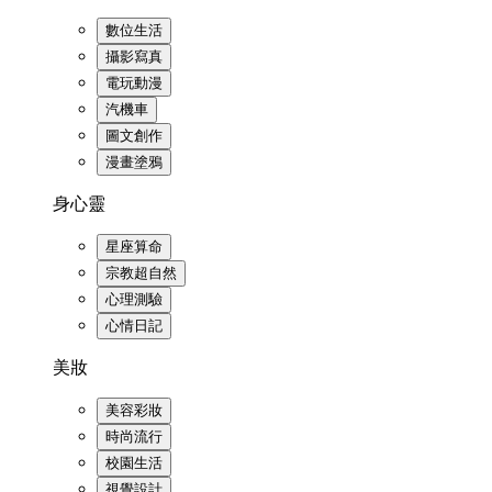
數位生活
攝影寫真
電玩動漫
汽機車
圖文創作
漫畫塗鴉
身心靈
星座算命
宗教超自然
心理測驗
心情日記
美妝
美容彩妝
時尚流行
校園生活
視覺設計