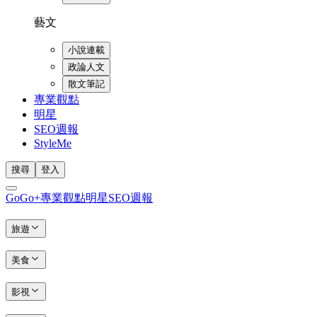
藝文
小說連載
政論人文
散文筆記
專業觀點
明星
SEO週報
StyleMe
搜尋
登入
GoGo+
專業觀點
明星
SEO週報
旅遊
美食
影視