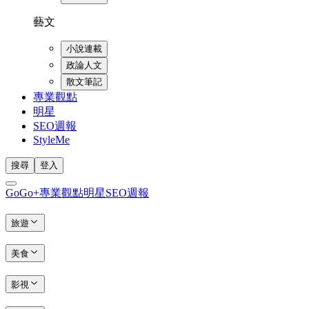
藝文
小說連載
政論人文
散文筆記
專業觀點
明星
SEO週報
StyleMe
搜尋
登入
GoGo+
專業觀點
明星
SEO週報
旅遊
美食
影視