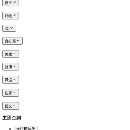
親子
寵物
3C
身心靈
美妝
健康
職涯
住家
藝文
主題企劃
大試用時代