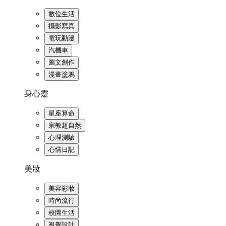
數位生活
攝影寫真
電玩動漫
汽機車
圖文創作
漫畫塗鴉
身心靈
星座算命
宗教超自然
心理測驗
心情日記
美妝
美容彩妝
時尚流行
校園生活
視覺設計