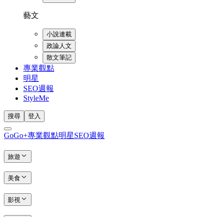
藝文
小說連載
政論人文
散文筆記
專業觀點
明星
SEO週報
StyleMe
搜尋
登入
GoGo+
專業觀點
明星
SEO週報
旅遊
美食
影視