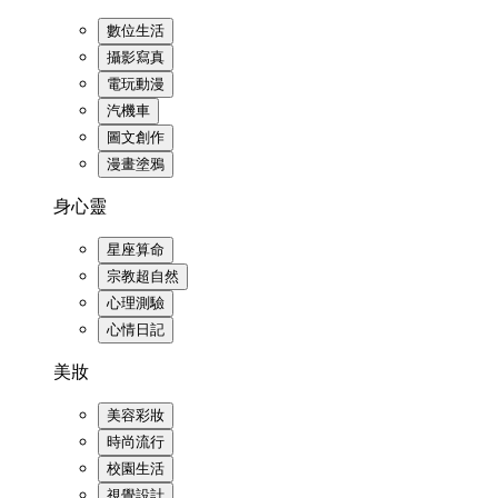
數位生活
攝影寫真
電玩動漫
汽機車
圖文創作
漫畫塗鴉
身心靈
星座算命
宗教超自然
心理測驗
心情日記
美妝
美容彩妝
時尚流行
校園生活
視覺設計