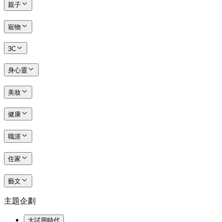
親子
寵物
3C
身心靈
美妝
健康
職涯
住家
藝文
主題企劃
大試用時代