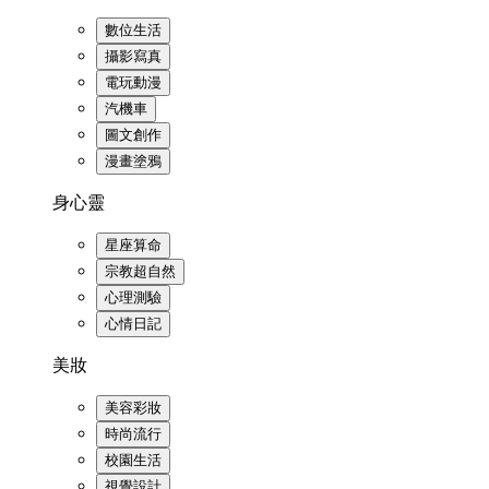
數位生活
攝影寫真
電玩動漫
汽機車
圖文創作
漫畫塗鴉
身心靈
星座算命
宗教超自然
心理測驗
心情日記
美妝
美容彩妝
時尚流行
校園生活
視覺設計