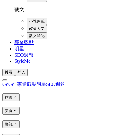
藝文
小說連載
政論人文
散文筆記
專業觀點
明星
SEO週報
StyleMe
搜尋
登入
GoGo+
專業觀點
明星
SEO週報
旅遊
美食
影視