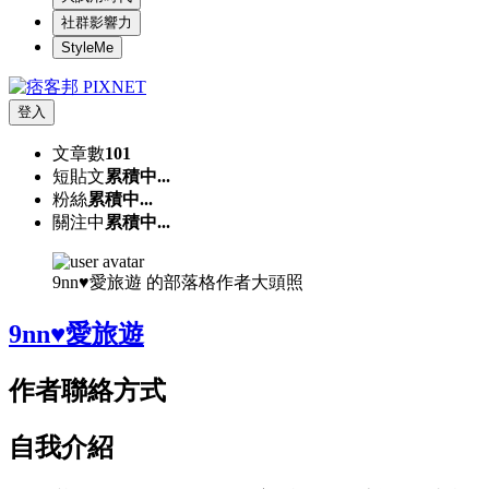
社群影響力
StyleMe
登入
文章數
101
短貼文
累積中...
粉絲
累積中...
關注中
累積中...
9nn♥愛旅遊 的部落格作者大頭照
9nn♥愛旅遊
作者聯絡方式
自我介紹