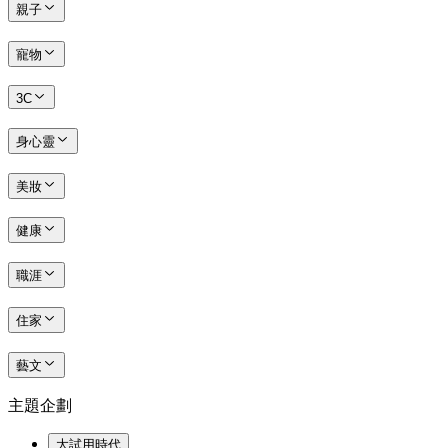
親子
寵物
3C
身心靈
美妝
健康
職涯
住家
藝文
主題企劃
大試用時代