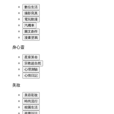
數位生活
攝影寫真
電玩動漫
汽機車
圖文創作
漫畫塗鴉
身心靈
星座算命
宗教超自然
心理測驗
心情日記
美妝
美容彩妝
時尚流行
校園生活
視覺設計