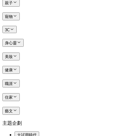
親子
寵物
3C
身心靈
美妝
健康
職涯
住家
藝文
主題企劃
大試用時代