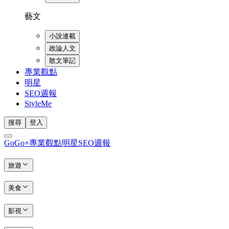
藝文
小說連載
政論人文
散文筆記
專業觀點
明星
SEO週報
StyleMe
搜尋
登入
GoGo+
專業觀點
明星
SEO週報
旅遊
美食
影視