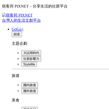
痞客邦 PIXNET – 分享生活的社群平台
台灣人的生活文創平台
GoGo+
頻道
主題企劃
大試用時代
社群影響力
StyleMe
旅遊
國內旅遊
國外旅遊
美食