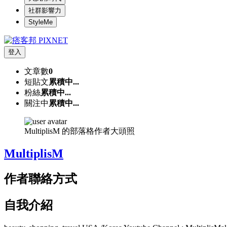
社群影響力
StyleMe
登入
文章數
0
短貼文
累積中...
粉絲
累積中...
關注中
累積中...
MultiplisM 的部落格作者大頭照
MultiplisM
作者聯絡方式
自我介紹