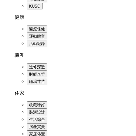
KUSO
健康
醫療保健
運動體育
活動紀錄
職涯
進修深造
財經企管
職場甘苦
住家
收藏嗜好
裝潢設計
生活綜合
房產買賣
家居佈置