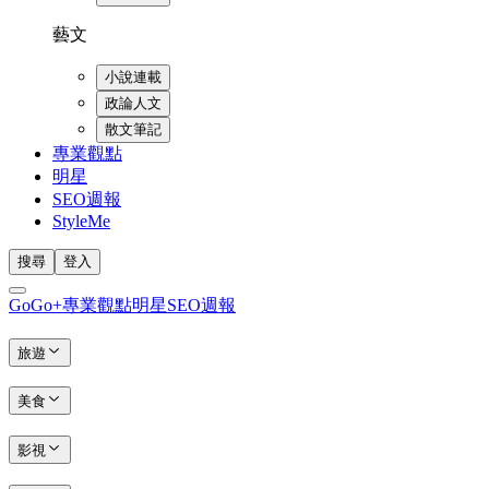
藝文
小說連載
政論人文
散文筆記
專業觀點
明星
SEO週報
StyleMe
搜尋
登入
GoGo+
專業觀點
明星
SEO週報
旅遊
美食
影視