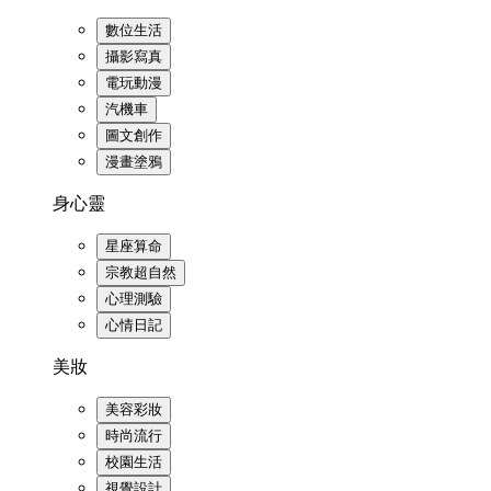
數位生活
攝影寫真
電玩動漫
汽機車
圖文創作
漫畫塗鴉
身心靈
星座算命
宗教超自然
心理測驗
心情日記
美妝
美容彩妝
時尚流行
校園生活
視覺設計