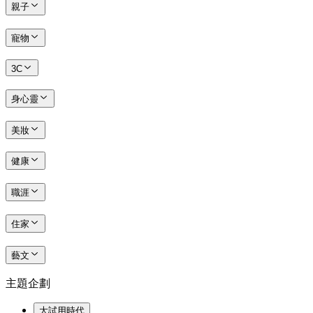
親子
寵物
3C
身心靈
美妝
健康
職涯
住家
藝文
主題企劃
大試用時代