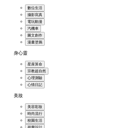
數位生活
攝影寫真
電玩動漫
汽機車
圖文創作
漫畫塗鴉
身心靈
星座算命
宗教超自然
心理測驗
心情日記
美妝
美容彩妝
時尚流行
校園生活
視覺設計