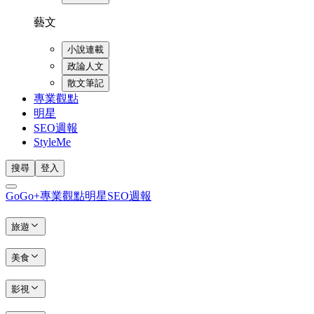
藝文
小說連載
政論人文
散文筆記
專業觀點
明星
SEO週報
StyleMe
搜尋
登入
GoGo+
專業觀點
明星
SEO週報
旅遊
美食
影視