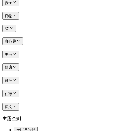
親子
寵物
3C
身心靈
美妝
健康
職涯
住家
藝文
主題企劃
大試用時代