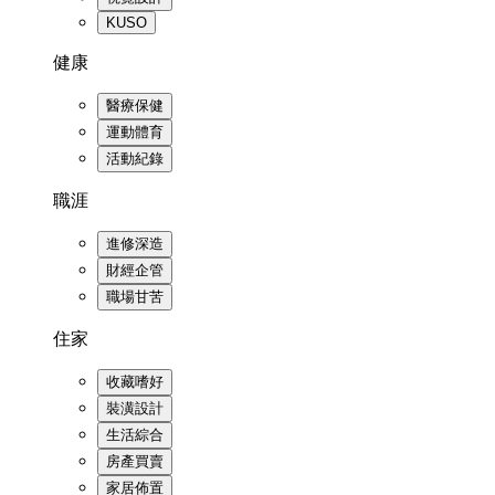
KUSO
健康
醫療保健
運動體育
活動紀錄
職涯
進修深造
財經企管
職場甘苦
住家
收藏嗜好
裝潢設計
生活綜合
房產買賣
家居佈置