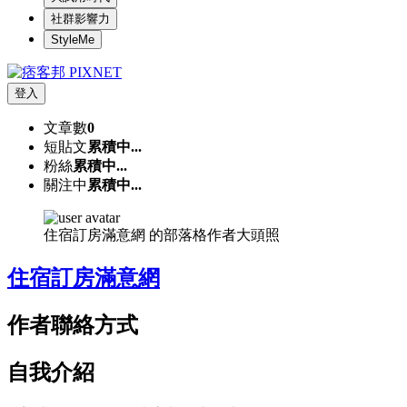
社群影響力
StyleMe
登入
文章數
0
短貼文
累積中...
粉絲
累積中...
關注中
累積中...
住宿訂房滿意網 的部落格作者大頭照
住宿訂房滿意網
作者聯絡方式
自我介紹