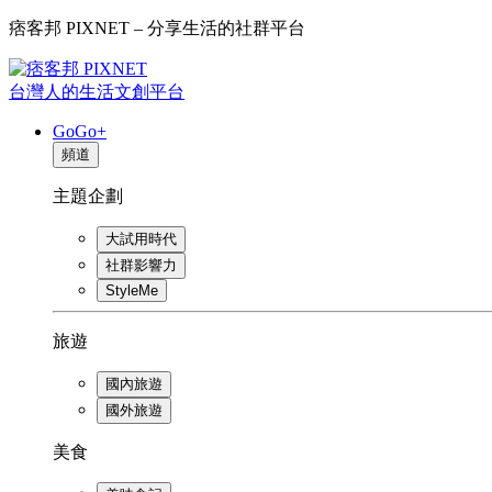
痞客邦 PIXNET – 分享生活的社群平台
台灣人的生活文創平台
GoGo+
頻道
主題企劃
大試用時代
社群影響力
StyleMe
旅遊
國內旅遊
國外旅遊
美食