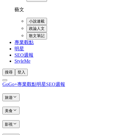
藝文
小說連載
政論人文
散文筆記
專業觀點
明星
SEO週報
StyleMe
搜尋
登入
GoGo+
專業觀點
明星
SEO週報
旅遊
美食
影視