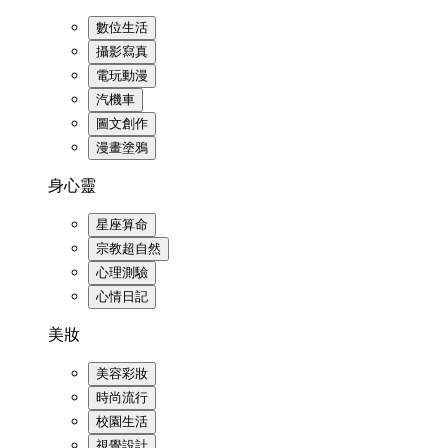
數位生活
攝影寫真
電玩動漫
汽機車
圖文創作
漫畫塗鴉
身心靈
星座算命
宗教超自然
心理測驗
心情日記
美妝
美容彩妝
時尚流行
校園生活
視覺設計