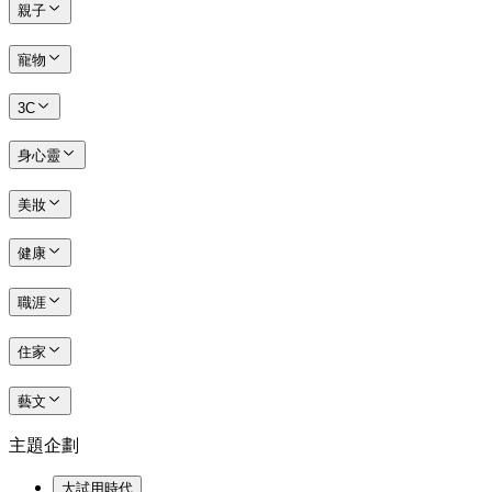
親子
寵物
3C
身心靈
美妝
健康
職涯
住家
藝文
主題企劃
大試用時代