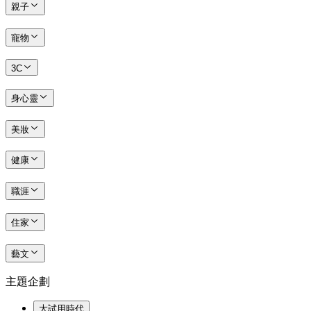
親子
寵物
3C
身心靈
美妝
健康
職涯
住家
藝文
主題企劃
大試用時代