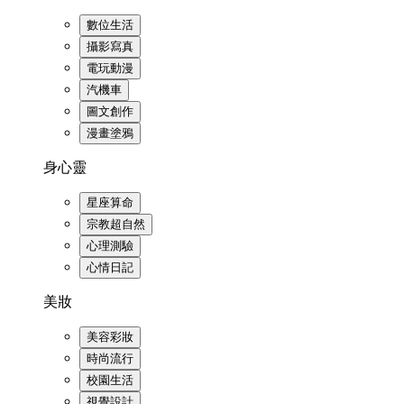
數位生活
攝影寫真
電玩動漫
汽機車
圖文創作
漫畫塗鴉
身心靈
星座算命
宗教超自然
心理測驗
心情日記
美妝
美容彩妝
時尚流行
校園生活
視覺設計