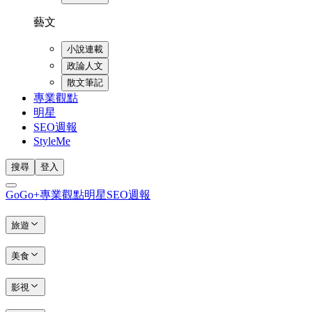
藝文
小說連載
政論人文
散文筆記
專業觀點
明星
SEO週報
StyleMe
搜尋
登入
GoGo+
專業觀點
明星
SEO週報
旅遊
美食
影視