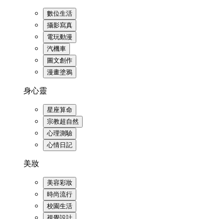
數位生活
攝影寫真
電玩動漫
汽機車
圖文創作
漫畫塗鴉
身心靈
星座算命
宗教超自然
心理測驗
心情日記
美妝
美容彩妝
時尚流行
校園生活
視覺設計