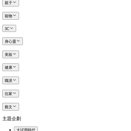
親子
寵物
3C
身心靈
美妝
健康
職涯
住家
藝文
主題企劃
大試用時代