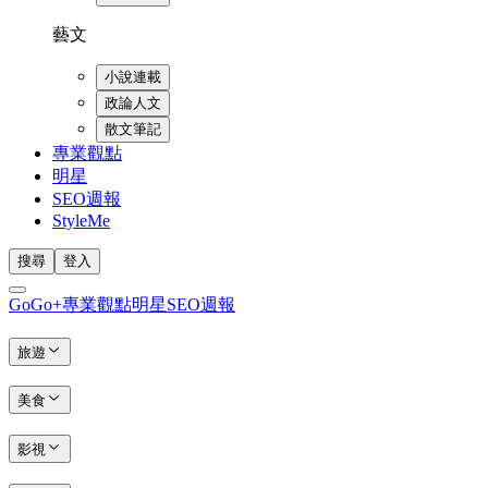
藝文
小說連載
政論人文
散文筆記
專業觀點
明星
SEO週報
StyleMe
搜尋
登入
GoGo+
專業觀點
明星
SEO週報
旅遊
美食
影視