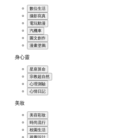
數位生活
攝影寫真
電玩動漫
汽機車
圖文創作
漫畫塗鴉
身心靈
星座算命
宗教超自然
心理測驗
心情日記
美妝
美容彩妝
時尚流行
校園生活
視覺設計