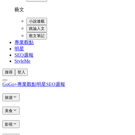
藝文
小說連載
政論人文
散文筆記
專業觀點
明星
SEO週報
StyleMe
搜尋
登入
GoGo+
專業觀點
明星
SEO週報
旅遊
美食
影視