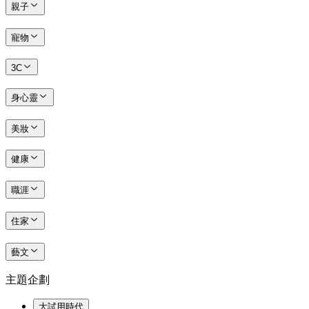
親子
寵物
3C
身心靈
美妝
健康
職涯
住家
藝文
主題企劃
大試用時代