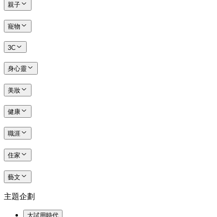
親子
寵物
3C
身心靈
美妝
健康
職涯
住家
藝文
主題企劃
大試用時代