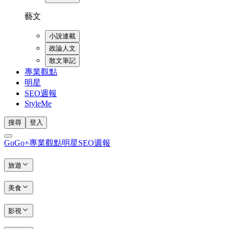
藝文
小說連載
政論人文
散文筆記
專業觀點
明星
SEO週報
StyleMe
搜尋
登入
GoGo+
專業觀點
明星
SEO週報
旅遊
美食
影視