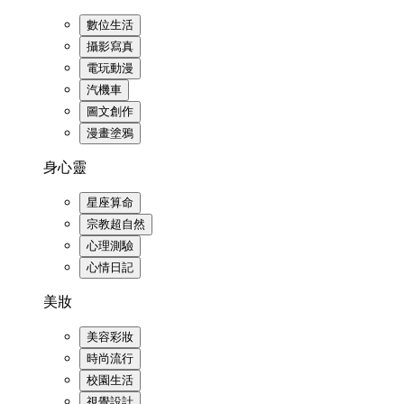
數位生活
攝影寫真
電玩動漫
汽機車
圖文創作
漫畫塗鴉
身心靈
星座算命
宗教超自然
心理測驗
心情日記
美妝
美容彩妝
時尚流行
校園生活
視覺設計