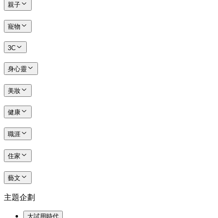
親子
寵物
3C
身心靈
美妝
健康
職涯
住家
藝文
主題企劃
大試用時代