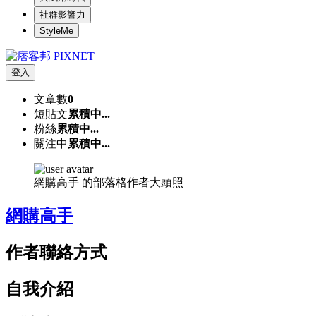
社群影響力
StyleMe
登入
文章數
0
短貼文
累積中...
粉絲
累積中...
關注中
累積中...
網購高手 的部落格作者大頭照
網購高手
作者聯絡方式
自我介紹