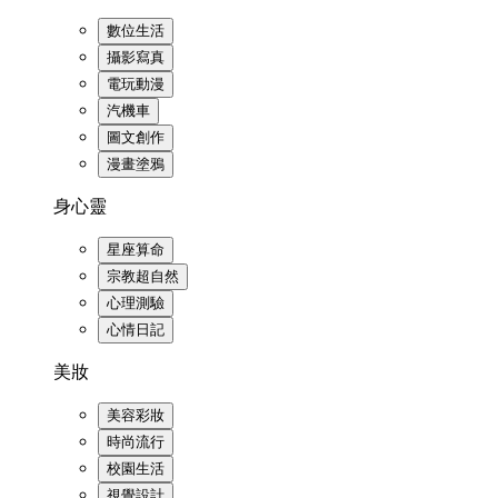
數位生活
攝影寫真
電玩動漫
汽機車
圖文創作
漫畫塗鴉
身心靈
星座算命
宗教超自然
心理測驗
心情日記
美妝
美容彩妝
時尚流行
校園生活
視覺設計