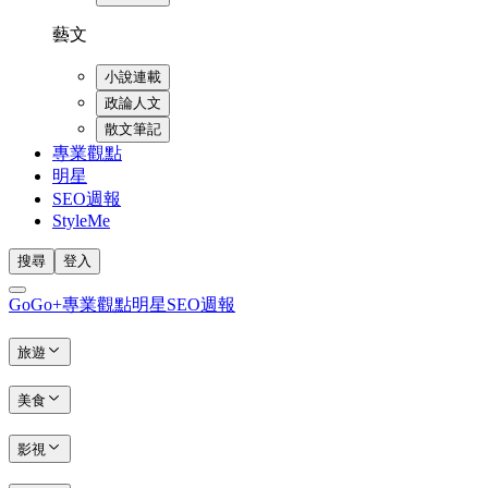
藝文
小說連載
政論人文
散文筆記
專業觀點
明星
SEO週報
StyleMe
搜尋
登入
GoGo+
專業觀點
明星
SEO週報
旅遊
美食
影視