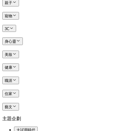
親子
寵物
3C
身心靈
美妝
健康
職涯
住家
藝文
主題企劃
大試用時代