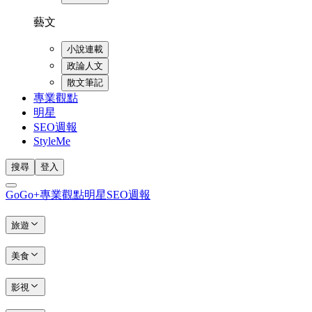
藝文
小說連載
政論人文
散文筆記
專業觀點
明星
SEO週報
StyleMe
搜尋
登入
GoGo+
專業觀點
明星
SEO週報
旅遊
美食
影視