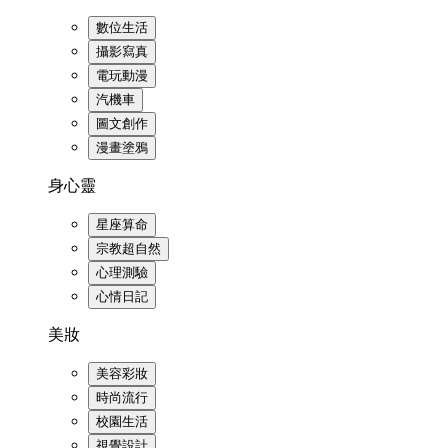
數位生活
攝影寫真
電玩動漫
汽機車
圖文創作
漫畫塗鴉
身心靈
星座算命
宗教超自然
心理測驗
心情日記
美妝
美容彩妝
時尚流行
校園生活
視覺設計