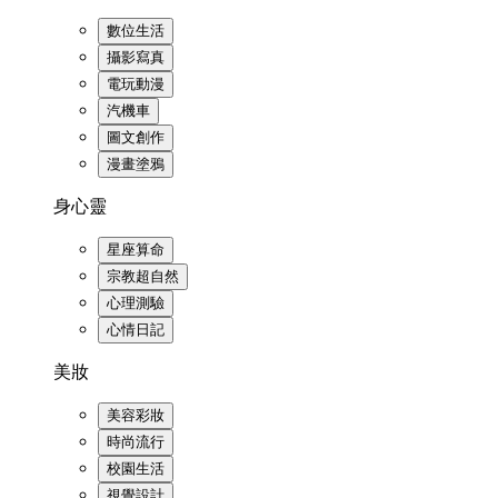
數位生活
攝影寫真
電玩動漫
汽機車
圖文創作
漫畫塗鴉
身心靈
星座算命
宗教超自然
心理測驗
心情日記
美妝
美容彩妝
時尚流行
校園生活
視覺設計