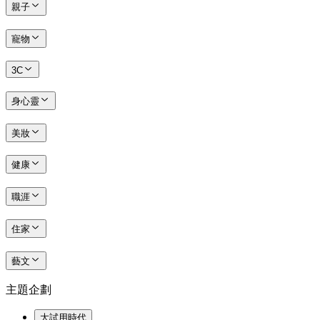
親子
寵物
3C
身心靈
美妝
健康
職涯
住家
藝文
主題企劃
大試用時代