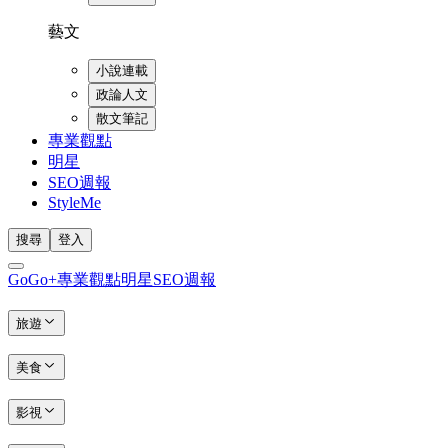
藝文
小說連載
政論人文
散文筆記
專業觀點
明星
SEO週報
StyleMe
搜尋
登入
GoGo+
專業觀點
明星
SEO週報
旅遊
美食
影視