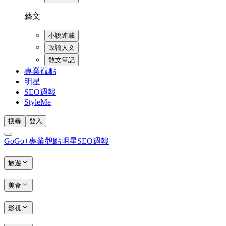
藝文
小說連載
政論人文
散文筆記
專業觀點
明星
SEO週報
StyleMe
搜尋
登入
GoGo+
專業觀點
明星
SEO週報
旅遊
美食
影視