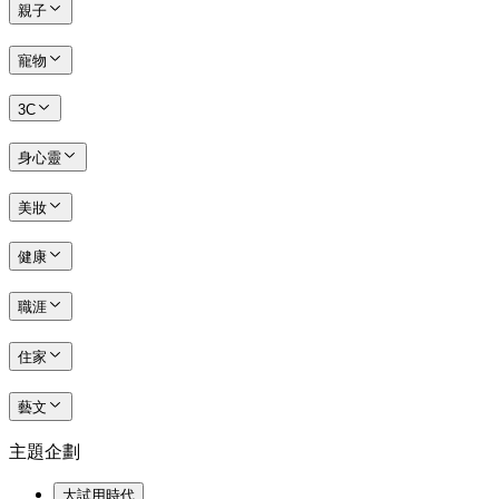
親子
寵物
3C
身心靈
美妝
健康
職涯
住家
藝文
主題企劃
大試用時代