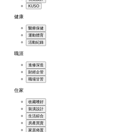
KUSO
健康
醫療保健
運動體育
活動紀錄
職涯
進修深造
財經企管
職場甘苦
住家
收藏嗜好
裝潢設計
生活綜合
房產買賣
家居佈置