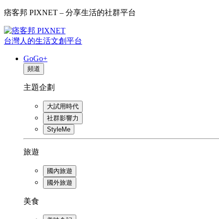
痞客邦 PIXNET – 分享生活的社群平台
台灣人的生活文創平台
GoGo+
頻道
主題企劃
大試用時代
社群影響力
StyleMe
旅遊
國內旅遊
國外旅遊
美食