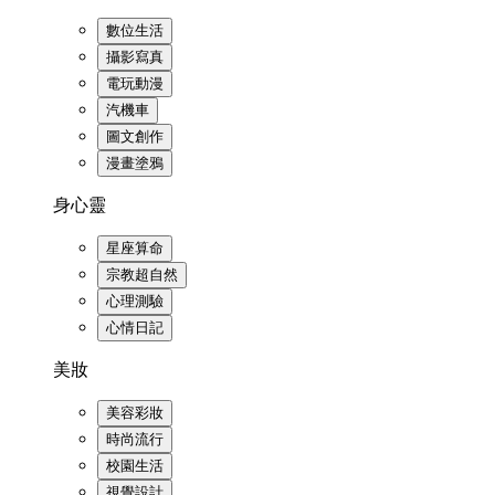
數位生活
攝影寫真
電玩動漫
汽機車
圖文創作
漫畫塗鴉
身心靈
星座算命
宗教超自然
心理測驗
心情日記
美妝
美容彩妝
時尚流行
校園生活
視覺設計