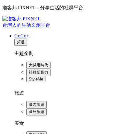
痞客邦 PIXNET – 分享生活的社群平台
台灣人的生活文創平台
GoGo+
頻道
主題企劃
大試用時代
社群影響力
StyleMe
旅遊
國內旅遊
國外旅遊
美食