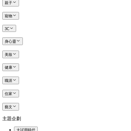
親子
寵物
3C
身心靈
美妝
健康
職涯
住家
藝文
主題企劃
大試用時代