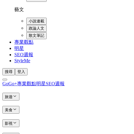
藝文
小說連載
政論人文
散文筆記
專業觀點
明星
SEO週報
StyleMe
搜尋
登入
GoGo+
專業觀點
明星
SEO週報
旅遊
美食
影視