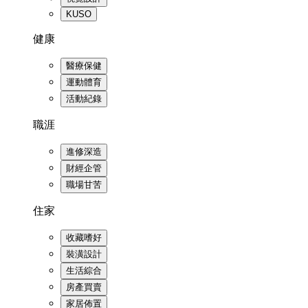
KUSO
健康
醫療保健
運動體育
活動紀錄
職涯
進修深造
財經企管
職場甘苦
住家
收藏嗜好
裝潢設計
生活綜合
房產買賣
家居佈置