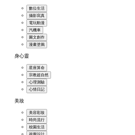
數位生活
攝影寫真
電玩動漫
汽機車
圖文創作
漫畫塗鴉
身心靈
星座算命
宗教超自然
心理測驗
心情日記
美妝
美容彩妝
時尚流行
校園生活
視覺設計