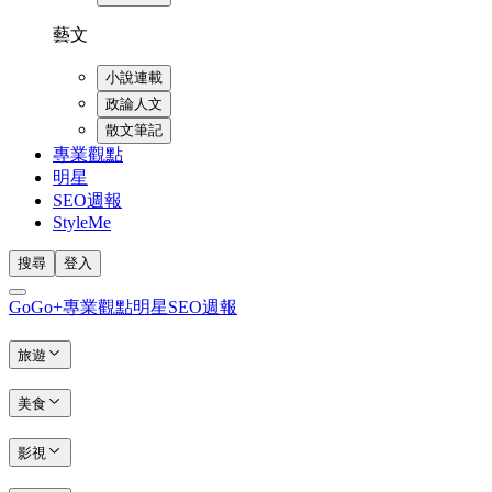
藝文
小說連載
政論人文
散文筆記
專業觀點
明星
SEO週報
StyleMe
搜尋
登入
GoGo+
專業觀點
明星
SEO週報
旅遊
美食
影視