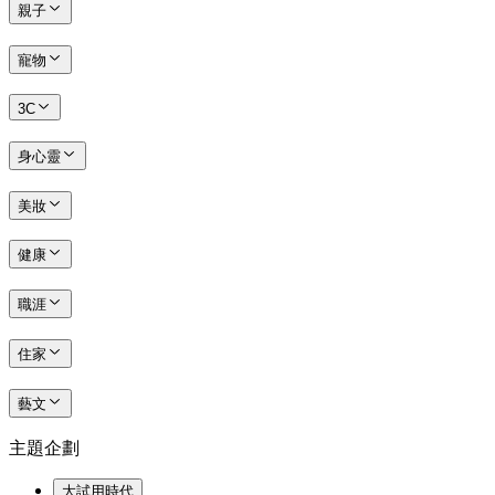
親子
寵物
3C
身心靈
美妝
健康
職涯
住家
藝文
主題企劃
大試用時代