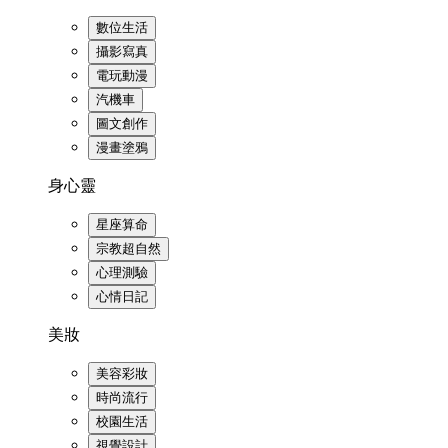
數位生活
攝影寫真
電玩動漫
汽機車
圖文創作
漫畫塗鴉
身心靈
星座算命
宗教超自然
心理測驗
心情日記
美妝
美容彩妝
時尚流行
校園生活
視覺設計