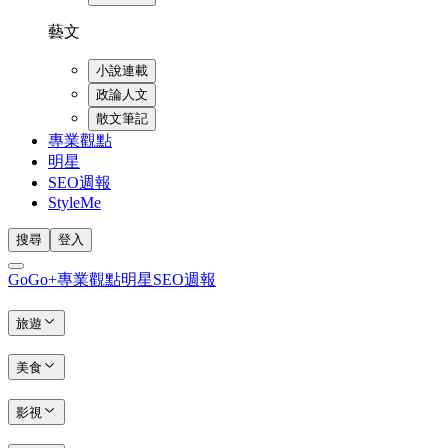
藝文
小說連載
政論人文
散文筆記
專業觀點
明星
SEO週報
StyleMe
搜尋
登入
GoGo+
專業觀點
明星
SEO週報
旅遊
美食
影視