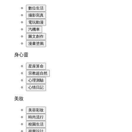
數位生活
攝影寫真
電玩動漫
汽機車
圖文創作
漫畫塗鴉
身心靈
星座算命
宗教超自然
心理測驗
心情日記
美妝
美容彩妝
時尚流行
校園生活
視覺設計