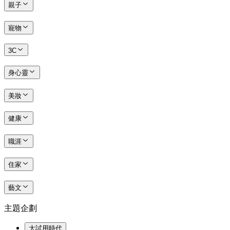
親子
寵物
3C
身心靈
美妝
健康
職涯
住家
藝文
主題企劃
大試用時代