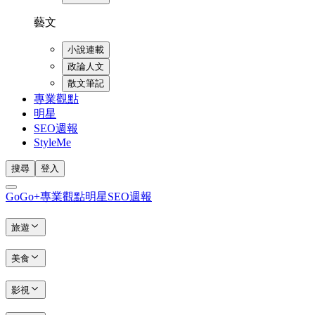
藝文
小說連載
政論人文
散文筆記
專業觀點
明星
SEO週報
StyleMe
搜尋
登入
GoGo+
專業觀點
明星
SEO週報
旅遊
美食
影視