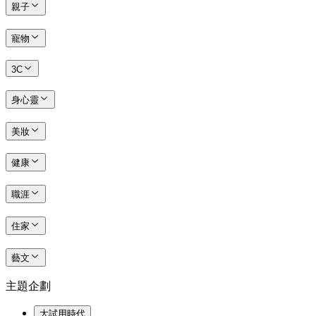
親子
寵物
3C
身心靈
美妝
健康
職涯
住家
藝文
主題企劃
大試用時代