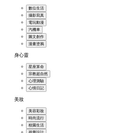
數位生活
攝影寫真
電玩動漫
汽機車
圖文創作
漫畫塗鴉
身心靈
星座算命
宗教超自然
心理測驗
心情日記
美妝
美容彩妝
時尚流行
校園生活
視覺設計