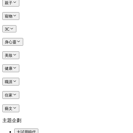
親子
寵物
3C
身心靈
美妝
健康
職涯
住家
藝文
主題企劃
大試用時代