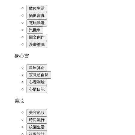
數位生活
攝影寫真
電玩動漫
汽機車
圖文創作
漫畫塗鴉
身心靈
星座算命
宗教超自然
心理測驗
心情日記
美妝
美容彩妝
時尚流行
校園生活
視覺設計