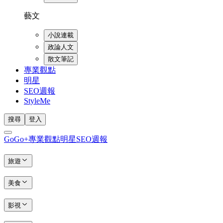
藝文
小說連載
政論人文
散文筆記
專業觀點
明星
SEO週報
StyleMe
搜尋
登入
GoGo+
專業觀點
明星
SEO週報
旅遊
美食
影視