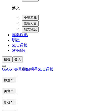
藝文
小說連載
政論人文
散文筆記
專業觀點
明星
SEO週報
StyleMe
搜尋
登入
GoGo+
專業觀點
明星
SEO週報
旅遊
美食
影視