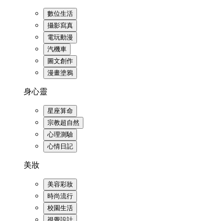
數位生活
攝影寫真
電玩動漫
汽機車
圖文創作
漫畫塗鴉
身心靈
星座算命
宗教超自然
心理測驗
心情日記
美妝
美容彩妝
時尚流行
校園生活
視覺設計