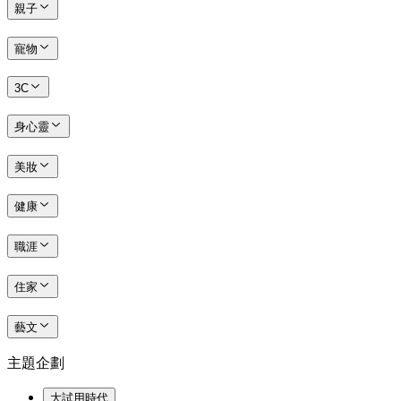
親子
寵物
3C
身心靈
美妝
健康
職涯
住家
藝文
主題企劃
大試用時代