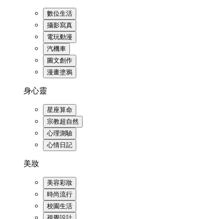
數位生活
攝影寫真
電玩動漫
汽機車
圖文創作
漫畫塗鴉
身心靈
星座算命
宗教超自然
心理測驗
心情日記
美妝
美容彩妝
時尚流行
校園生活
視覺設計