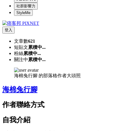
社群影響力
StyleMe
登入
文章數
621
短貼文
累積中...
粉絲
累積中...
關注中
累積中...
海棉兔行腳 的部落格作者大頭照
海棉兔行腳
作者聯絡方式
自我介紹