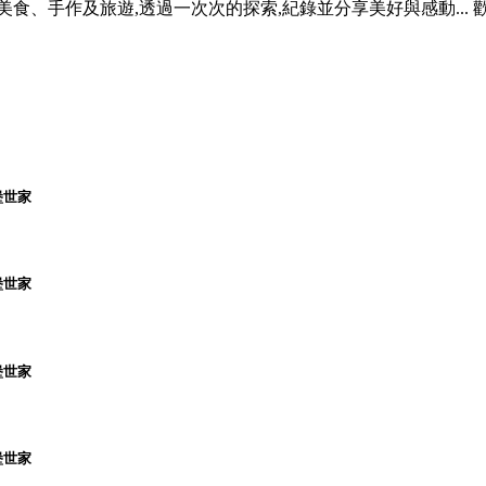
,喜愛美食、手作及旅遊,透過一次次的探索,紀錄並分享美好與感動..
堡世家
堡世家
堡世家
堡世家