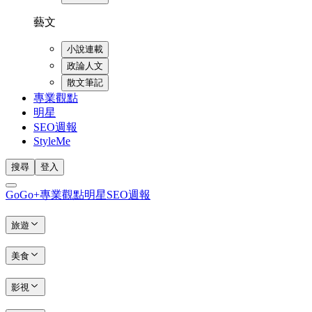
藝文
小說連載
政論人文
散文筆記
專業觀點
明星
SEO週報
StyleMe
搜尋
登入
GoGo+
專業觀點
明星
SEO週報
旅遊
美食
影視