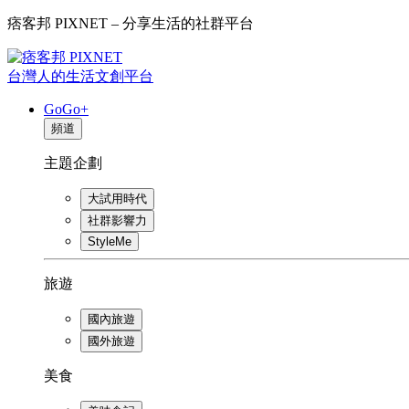
痞客邦 PIXNET – 分享生活的社群平台
台灣人的生活文創平台
GoGo+
頻道
主題企劃
大試用時代
社群影響力
StyleMe
旅遊
國內旅遊
國外旅遊
美食