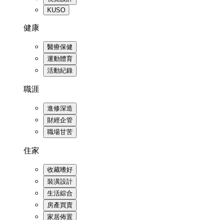
KUSO
健康
醫療保健
運動體育
活動紀錄
職涯
進修深造
財經企管
職場甘苦
住家
收藏嗜好
裝潢設計
生活綜合
房產買賣
家居佈置