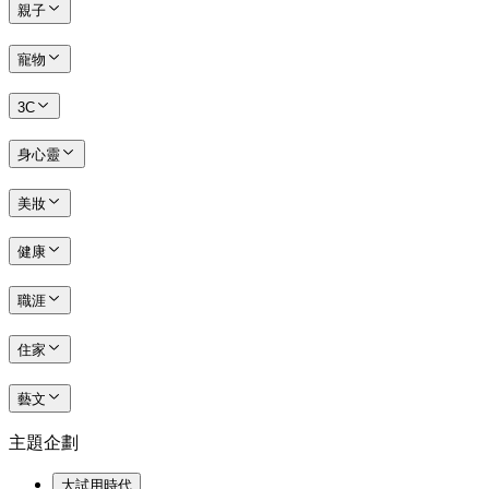
親子
寵物
3C
身心靈
美妝
健康
職涯
住家
藝文
主題企劃
大試用時代