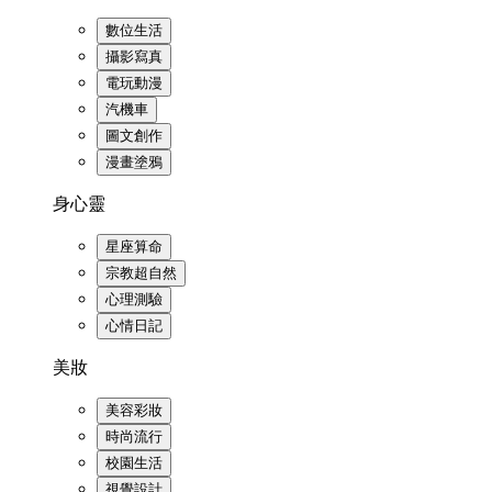
數位生活
攝影寫真
電玩動漫
汽機車
圖文創作
漫畫塗鴉
身心靈
星座算命
宗教超自然
心理測驗
心情日記
美妝
美容彩妝
時尚流行
校園生活
視覺設計