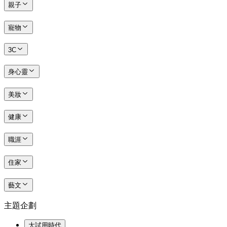
親子
寵物
3C
身心靈
美妝
健康
職涯
住家
藝文
主題企劃
大試用時代