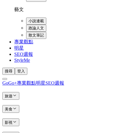
藝文
小說連載
政論人文
散文筆記
專業觀點
明星
SEO週報
StyleMe
搜尋
登入
GoGo+
專業觀點
明星
SEO週報
旅遊
美食
影視