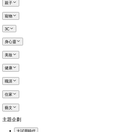
親子
寵物
3C
身心靈
美妝
健康
職涯
住家
藝文
主題企劃
大試用時代