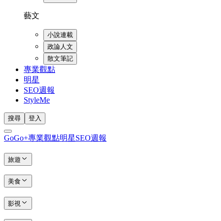
藝文
小說連載
政論人文
散文筆記
專業觀點
明星
SEO週報
StyleMe
搜尋
登入
GoGo+
專業觀點
明星
SEO週報
旅遊
美食
影視