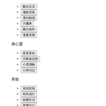
數位生活
攝影寫真
電玩動漫
汽機車
圖文創作
漫畫塗鴉
身心靈
星座算命
宗教超自然
心理測驗
心情日記
美妝
美容彩妝
時尚流行
校園生活
視覺設計