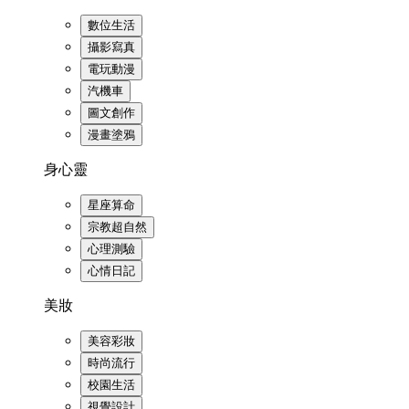
數位生活
攝影寫真
電玩動漫
汽機車
圖文創作
漫畫塗鴉
身心靈
星座算命
宗教超自然
心理測驗
心情日記
美妝
美容彩妝
時尚流行
校園生活
視覺設計