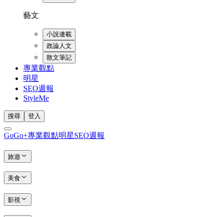
藝文
小說連載
政論人文
散文筆記
專業觀點
明星
SEO週報
StyleMe
搜尋
登入
GoGo+
專業觀點
明星
SEO週報
旅遊
美食
影視