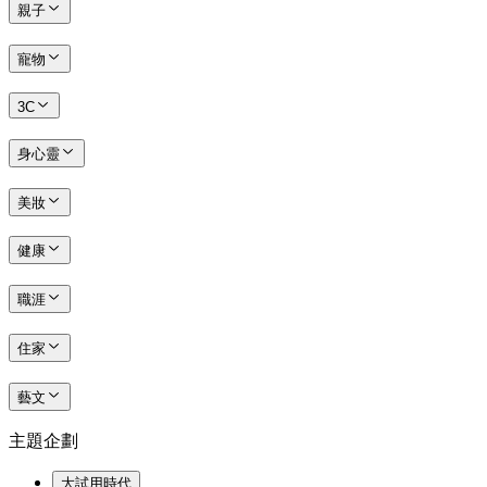
親子
寵物
3C
身心靈
美妝
健康
職涯
住家
藝文
主題企劃
大試用時代