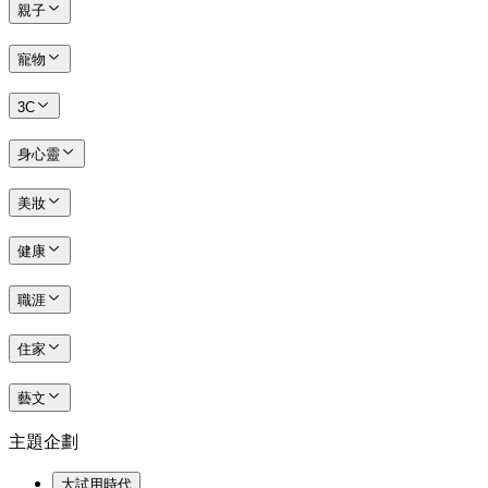
親子
寵物
3C
身心靈
美妝
健康
職涯
住家
藝文
主題企劃
大試用時代