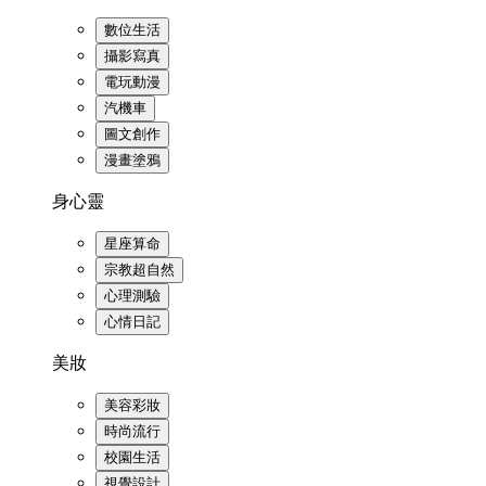
數位生活
攝影寫真
電玩動漫
汽機車
圖文創作
漫畫塗鴉
身心靈
星座算命
宗教超自然
心理測驗
心情日記
美妝
美容彩妝
時尚流行
校園生活
視覺設計