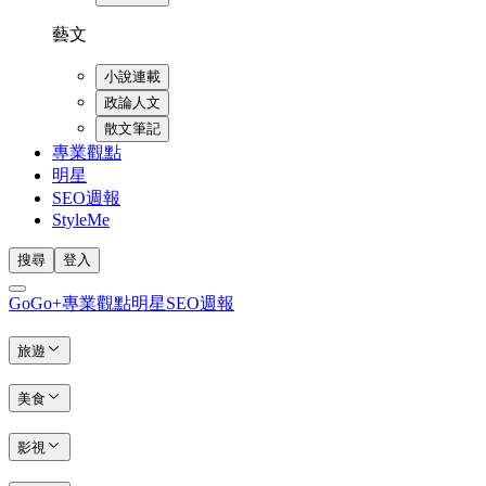
藝文
小說連載
政論人文
散文筆記
專業觀點
明星
SEO週報
StyleMe
搜尋
登入
GoGo+
專業觀點
明星
SEO週報
旅遊
美食
影視