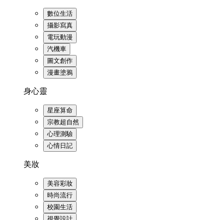
數位生活
攝影寫真
電玩動漫
汽機車
圖文創作
漫畫塗鴉
身心靈
星座算命
宗教超自然
心理測驗
心情日記
美妝
美容彩妝
時尚流行
校園生活
視覺設計