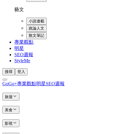
藝文
小說連載
政論人文
散文筆記
專業觀點
明星
SEO週報
StyleMe
搜尋
登入
GoGo+
專業觀點
明星
SEO週報
旅遊
美食
影視