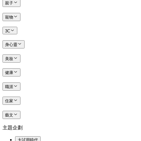
親子
寵物
3C
身心靈
美妝
健康
職涯
住家
藝文
主題企劃
大試用時代