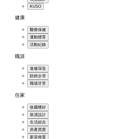
KUSO
健康
醫療保健
運動體育
活動紀錄
職涯
進修深造
財經企管
職場甘苦
住家
收藏嗜好
裝潢設計
生活綜合
房產買賣
家居佈置