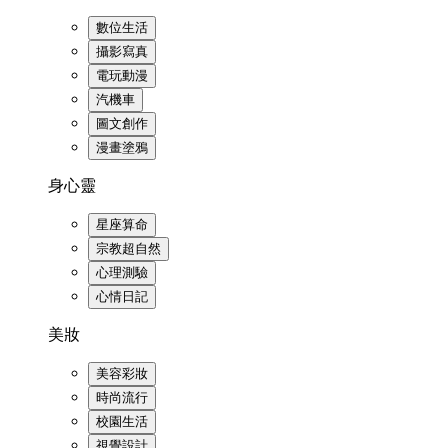
數位生活
攝影寫真
電玩動漫
汽機車
圖文創作
漫畫塗鴉
身心靈
星座算命
宗教超自然
心理測驗
心情日記
美妝
美容彩妝
時尚流行
校園生活
視覺設計