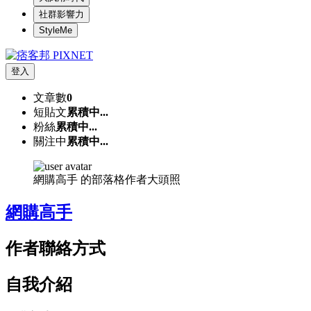
社群影響力
StyleMe
登入
文章數
0
短貼文
累積中...
粉絲
累積中...
關注中
累積中...
網購高手 的部落格作者大頭照
網購高手
作者聯絡方式
自我介紹