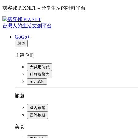
痞客邦 PIXNET – 分享生活的社群平台
台灣人的生活文創平台
GoGo+
頻道
主題企劃
大試用時代
社群影響力
StyleMe
旅遊
國內旅遊
國外旅遊
美食