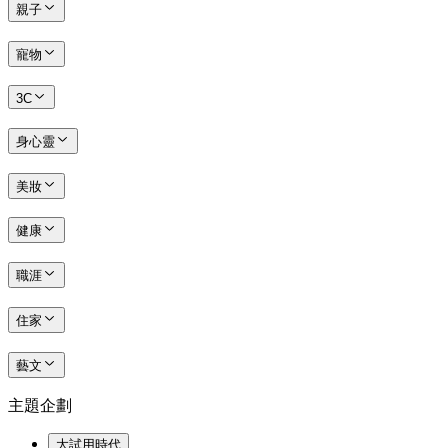
親子
寵物
3C
身心靈
美妝
健康
職涯
住家
藝文
主題企劃
大試用時代