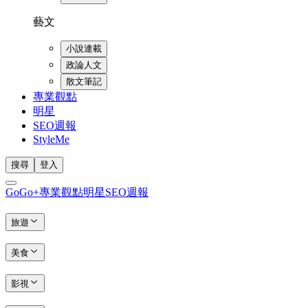
藝文
小說連載
政論人文
散文筆記
專業觀點
明星
SEO週報
StyleMe
搜尋
登入
GoGo+
專業觀點
明星
SEO週報
旅遊
美食
影視