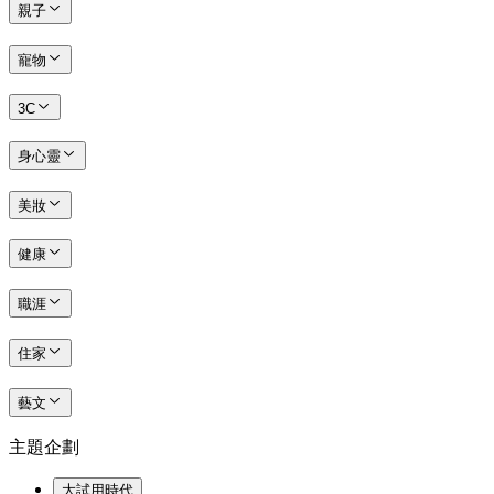
親子
寵物
3C
身心靈
美妝
健康
職涯
住家
藝文
主題企劃
大試用時代