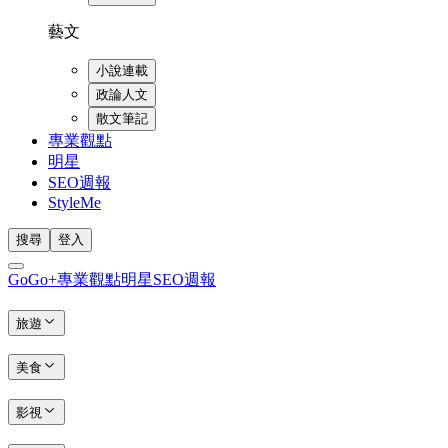
藝文
小說連載
政論人文
散文筆記
專業觀點
明星
SEO週報
StyleMe
搜尋
登入
GoGo+
專業觀點
明星
SEO週報
旅遊
美食
影視