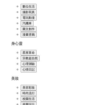
數位生活
攝影寫真
電玩動漫
汽機車
圖文創作
漫畫塗鴉
身心靈
星座算命
宗教超自然
心理測驗
心情日記
美妝
美容彩妝
時尚流行
校園生活
視覺設計