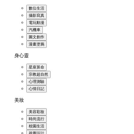
數位生活
攝影寫真
電玩動漫
汽機車
圖文創作
漫畫塗鴉
身心靈
星座算命
宗教超自然
心理測驗
心情日記
美妝
美容彩妝
時尚流行
校園生活
視覺設計