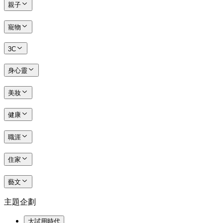
親子
寵物
3C
身心靈
美妝
健康
職涯
住家
藝文
主題企劃
大試用時代