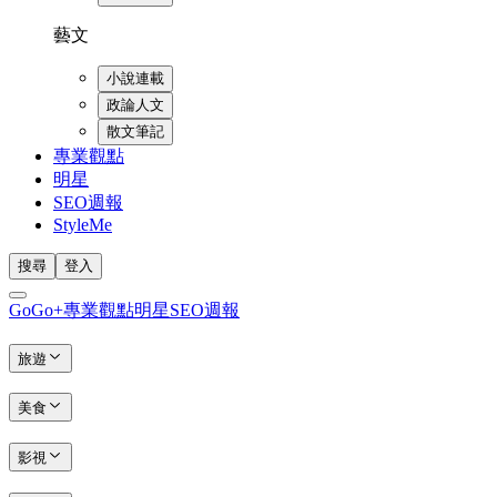
藝文
小說連載
政論人文
散文筆記
專業觀點
明星
SEO週報
StyleMe
搜尋
登入
GoGo+
專業觀點
明星
SEO週報
旅遊
美食
影視