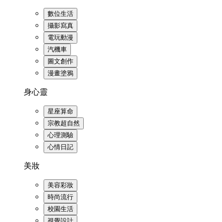
數位生活
攝影寫真
電玩動漫
汽機車
圖文創作
漫畫塗鴉
身心靈
星座算命
宗教超自然
心理測驗
心情日記
美妝
美容彩妝
時尚流行
校園生活
視覺設計