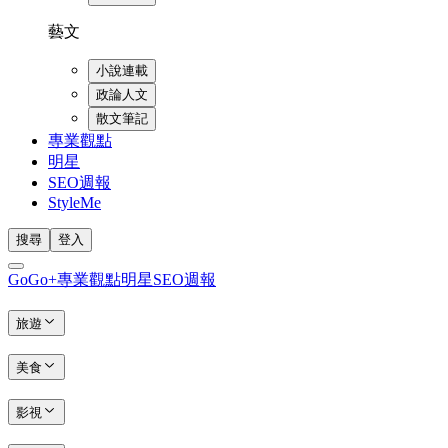
藝文
小說連載
政論人文
散文筆記
專業觀點
明星
SEO週報
StyleMe
搜尋
登入
GoGo+
專業觀點
明星
SEO週報
旅遊
美食
影視