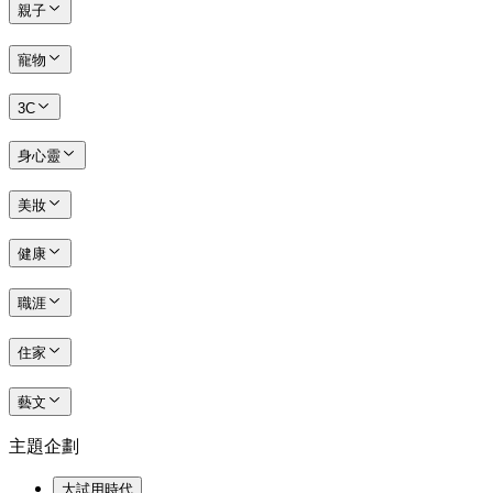
親子
寵物
3C
身心靈
美妝
健康
職涯
住家
藝文
主題企劃
大試用時代