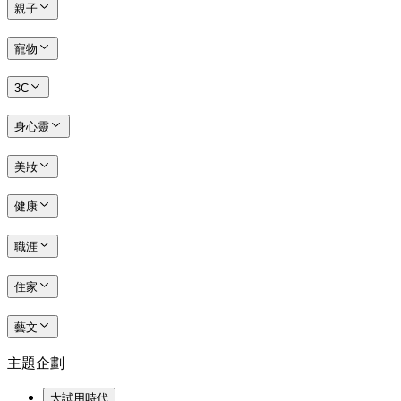
親子
寵物
3C
身心靈
美妝
健康
職涯
住家
藝文
主題企劃
大試用時代