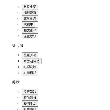
數位生活
攝影寫真
電玩動漫
汽機車
圖文創作
漫畫塗鴉
身心靈
星座算命
宗教超自然
心理測驗
心情日記
美妝
美容彩妝
時尚流行
校園生活
視覺設計