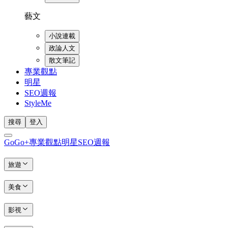
藝文
小說連載
政論人文
散文筆記
專業觀點
明星
SEO週報
StyleMe
搜尋
登入
GoGo+
專業觀點
明星
SEO週報
旅遊
美食
影視