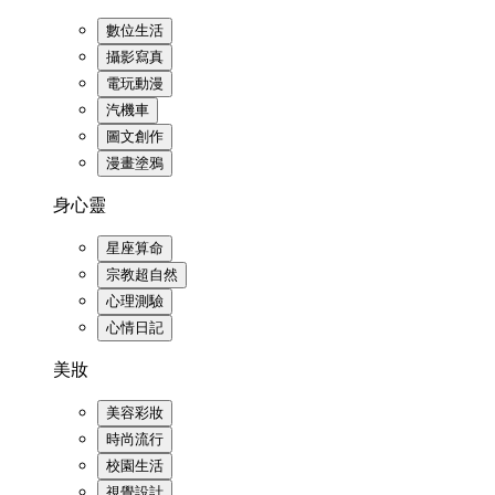
數位生活
攝影寫真
電玩動漫
汽機車
圖文創作
漫畫塗鴉
身心靈
星座算命
宗教超自然
心理測驗
心情日記
美妝
美容彩妝
時尚流行
校園生活
視覺設計