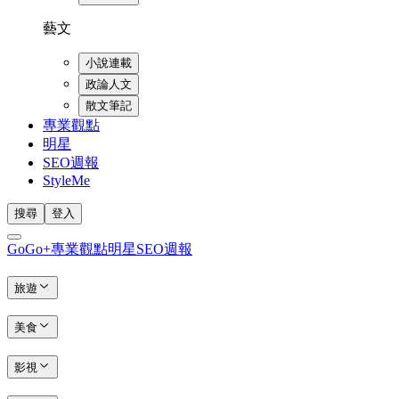
藝文
小說連載
政論人文
散文筆記
專業觀點
明星
SEO週報
StyleMe
搜尋
登入
GoGo+
專業觀點
明星
SEO週報
旅遊
美食
影視