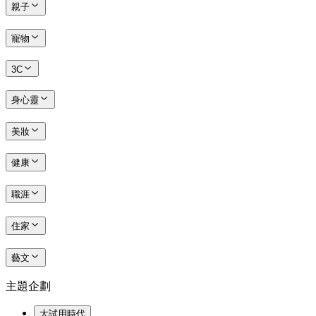
親子
寵物
3C
身心靈
美妝
健康
職涯
住家
藝文
主題企劃
大試用時代