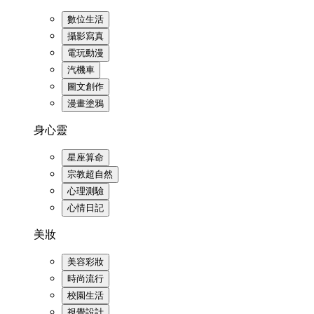
數位生活
攝影寫真
電玩動漫
汽機車
圖文創作
漫畫塗鴉
身心靈
星座算命
宗教超自然
心理測驗
心情日記
美妝
美容彩妝
時尚流行
校園生活
視覺設計