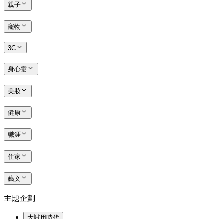
親子
寵物
3C
身心靈
美妝
健康
職涯
住家
藝文
主題企劃
大試用時代