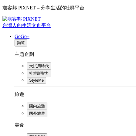
痞客邦 PIXNET – 分享生活的社群平台
台灣人的生活文創平台
GoGo+
頻道
主題企劃
大試用時代
社群影響力
StyleMe
旅遊
國內旅遊
國外旅遊
美食