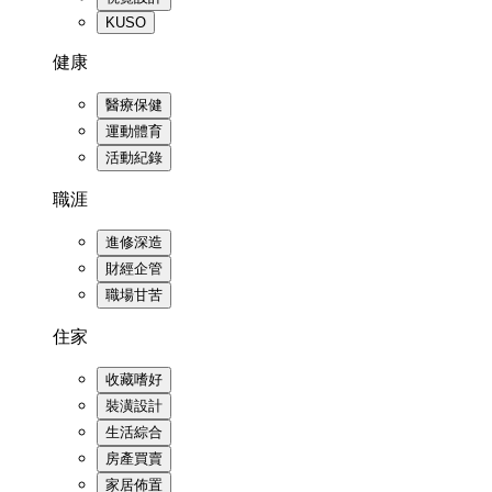
KUSO
健康
醫療保健
運動體育
活動紀錄
職涯
進修深造
財經企管
職場甘苦
住家
收藏嗜好
裝潢設計
生活綜合
房產買賣
家居佈置