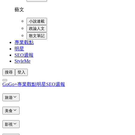
藝文
小說連載
政論人文
散文筆記
專業觀點
明星
SEO週報
StyleMe
搜尋
登入
GoGo+
專業觀點
明星
SEO週報
旅遊
美食
影視