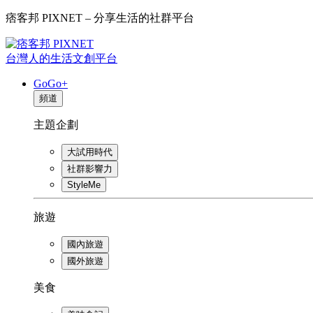
痞客邦 PIXNET – 分享生活的社群平台
台灣人的生活文創平台
GoGo+
頻道
主題企劃
大試用時代
社群影響力
StyleMe
旅遊
國內旅遊
國外旅遊
美食