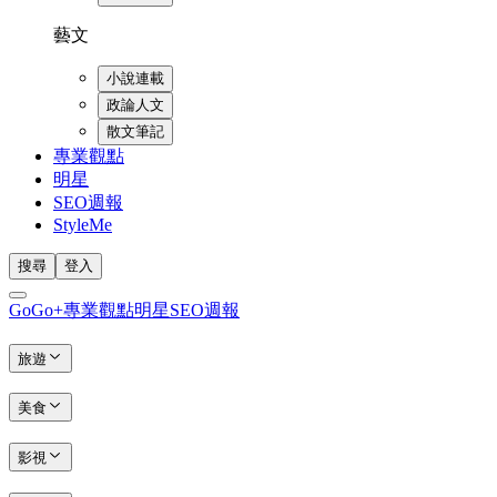
藝文
小說連載
政論人文
散文筆記
專業觀點
明星
SEO週報
StyleMe
搜尋
登入
GoGo+
專業觀點
明星
SEO週報
旅遊
美食
影視