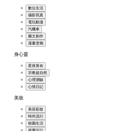
數位生活
攝影寫真
電玩動漫
汽機車
圖文創作
漫畫塗鴉
身心靈
星座算命
宗教超自然
心理測驗
心情日記
美妝
美容彩妝
時尚流行
校園生活
視覺設計