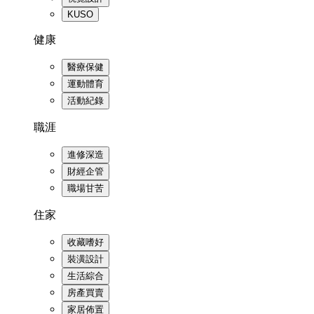
KUSO
健康
醫療保健
運動體育
活動紀錄
職涯
進修深造
財經企管
職場甘苦
住家
收藏嗜好
裝潢設計
生活綜合
房產買賣
家居佈置