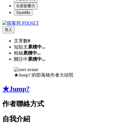
社群影響力
StyleMe
登入
文章數
0
短貼文
累積中...
粉絲
累積中...
關注中
累積中...
★Jump? 的部落格作者大頭照
★Jump?
作者聯絡方式
自我介紹