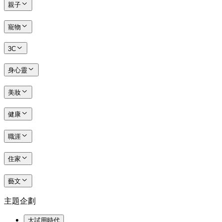
親子
寵物
3C
身心靈
美妝
健康
職涯
住家
藝文
主題企劃
大試用時代