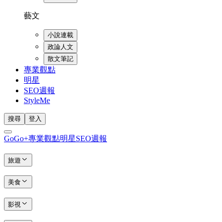
藝文
小說連載
政論人文
散文筆記
專業觀點
明星
SEO週報
StyleMe
搜尋
登入
GoGo+
專業觀點
明星
SEO週報
旅遊
美食
影視