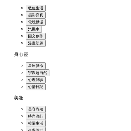
數位生活
攝影寫真
電玩動漫
汽機車
圖文創作
漫畫塗鴉
身心靈
星座算命
宗教超自然
心理測驗
心情日記
美妝
美容彩妝
時尚流行
校園生活
視覺設計