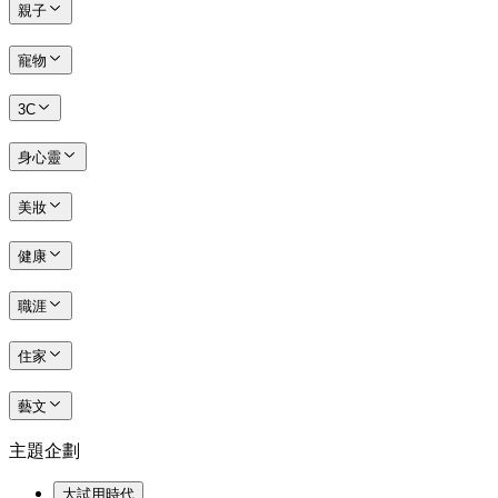
親子
寵物
3C
身心靈
美妝
健康
職涯
住家
藝文
主題企劃
大試用時代