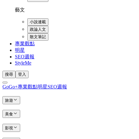
藝文
小說連載
政論人文
散文筆記
專業觀點
明星
SEO週報
StyleMe
搜尋
登入
GoGo+
專業觀點
明星
SEO週報
旅遊
美食
影視