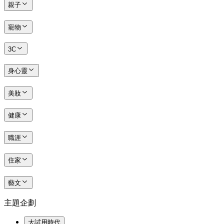
親子
寵物
3C
身心靈
美妝
健康
職涯
住家
藝文
主題企劃
大試用時代