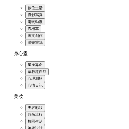
數位生活
攝影寫真
電玩動漫
汽機車
圖文創作
漫畫塗鴉
身心靈
星座算命
宗教超自然
心理測驗
心情日記
美妝
美容彩妝
時尚流行
校園生活
視覺設計