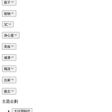
親子
寵物
3C
身心靈
美妝
健康
職涯
住家
藝文
主題企劃
大試用時代