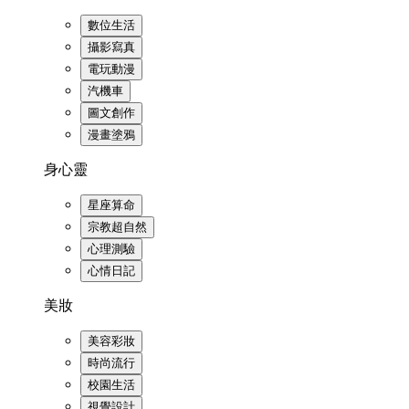
數位生活
攝影寫真
電玩動漫
汽機車
圖文創作
漫畫塗鴉
身心靈
星座算命
宗教超自然
心理測驗
心情日記
美妝
美容彩妝
時尚流行
校園生活
視覺設計