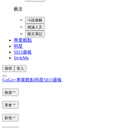
藝文
小說連載
政論人文
散文筆記
專業觀點
明星
SEO週報
StyleMe
搜尋
登入
GoGo+
專業觀點
明星
SEO週報
旅遊
美食
影視