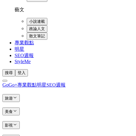
藝文
小說連載
政論人文
散文筆記
專業觀點
明星
SEO週報
StyleMe
搜尋
登入
GoGo+
專業觀點
明星
SEO週報
旅遊
美食
影視