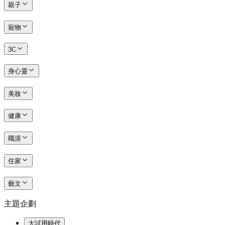
親子
寵物
3C
身心靈
美妝
健康
職涯
住家
藝文
主題企劃
大試用時代