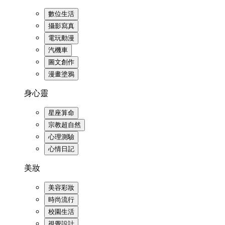
數位生活
攝影寫真
電玩動漫
汽機車
圖文創作
漫畫塗鴉
身心靈
星座算命
宗教超自然
心理測驗
心情日記
美妝
美容彩妝
時尚流行
校園生活
視覺設計