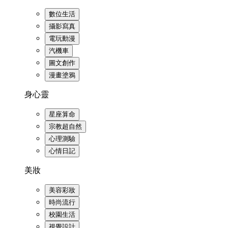
數位生活
攝影寫真
電玩動漫
汽機車
圖文創作
漫畫塗鴉
身心靈
星座算命
宗教超自然
心理測驗
心情日記
美妝
美容彩妝
時尚流行
校園生活
視覺設計