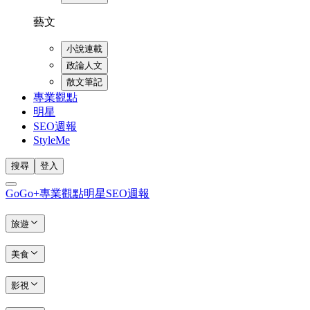
藝文
小說連載
政論人文
散文筆記
專業觀點
明星
SEO週報
StyleMe
搜尋
登入
GoGo+
專業觀點
明星
SEO週報
旅遊
美食
影視