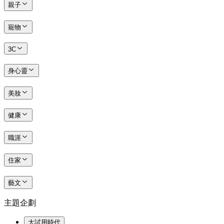
親子
寵物
3C
身心靈
美妝
健康
職涯
住家
藝文
主題企劃
大試用時代