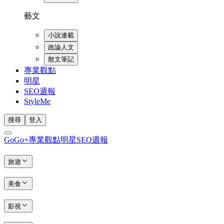
藝文
小說連載
政論人文
散文筆記
專業觀點
明星
SEO週報
StyleMe
搜尋
登入
GoGo+
專業觀點
明星
SEO週報
旅遊
美食
影視