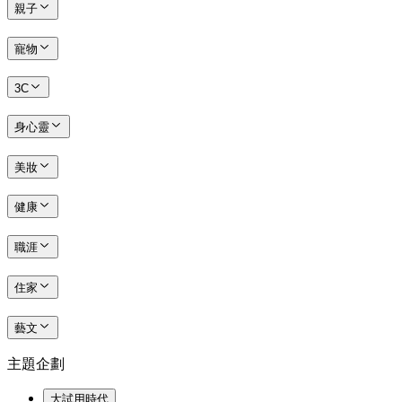
親子
寵物
3C
身心靈
美妝
健康
職涯
住家
藝文
主題企劃
大試用時代