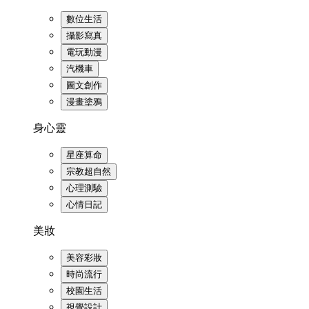
數位生活
攝影寫真
電玩動漫
汽機車
圖文創作
漫畫塗鴉
身心靈
星座算命
宗教超自然
心理測驗
心情日記
美妝
美容彩妝
時尚流行
校園生活
視覺設計