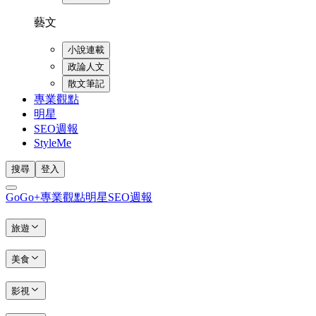
藝文
小說連載
政論人文
散文筆記
專業觀點
明星
SEO週報
StyleMe
搜尋
登入
GoGo+
專業觀點
明星
SEO週報
旅遊
美食
影視