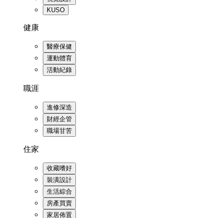
KUSO
健康
醫療保健
運動體育
活動紀錄
職涯
進修深造
財經企管
職場甘苦
住家
收藏嗜好
裝潢設計
生活綜合
房產買賣
家居佈置