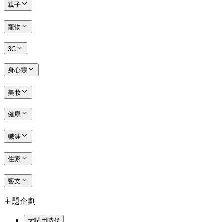
親子
寵物
3C
身心靈
美妝
健康
職涯
住家
藝文
主題企劃
大試用時代