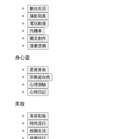
數位生活
攝影寫真
電玩動漫
汽機車
圖文創作
漫畫塗鴉
身心靈
星座算命
宗教超自然
心理測驗
心情日記
美妝
美容彩妝
時尚流行
校園生活
視覺設計