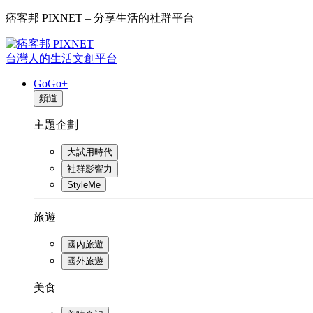
痞客邦 PIXNET – 分享生活的社群平台
台灣人的生活文創平台
GoGo+
頻道
主題企劃
大試用時代
社群影響力
StyleMe
旅遊
國內旅遊
國外旅遊
美食