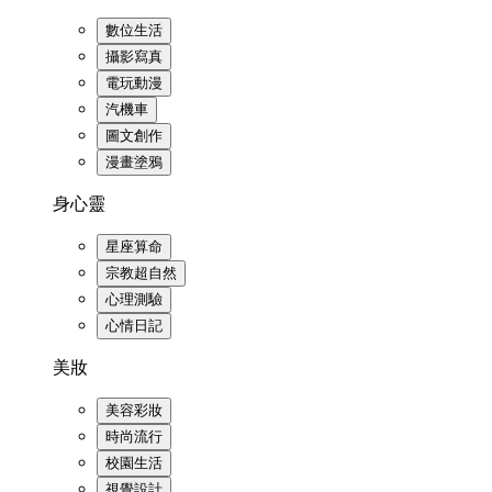
數位生活
攝影寫真
電玩動漫
汽機車
圖文創作
漫畫塗鴉
身心靈
星座算命
宗教超自然
心理測驗
心情日記
美妝
美容彩妝
時尚流行
校園生活
視覺設計