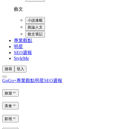
藝文
小說連載
政論人文
散文筆記
專業觀點
明星
SEO週報
StyleMe
搜尋
登入
GoGo+
專業觀點
明星
SEO週報
旅遊
美食
影視