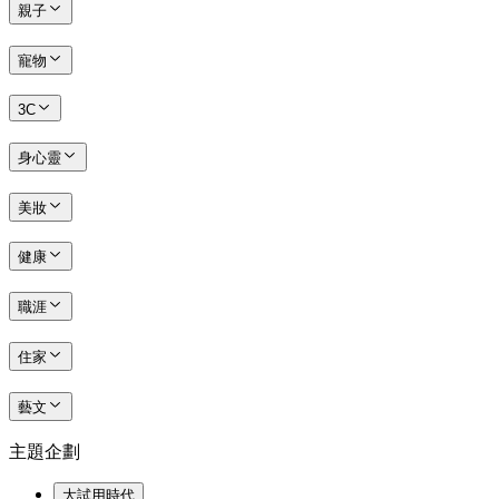
親子
寵物
3C
身心靈
美妝
健康
職涯
住家
藝文
主題企劃
大試用時代