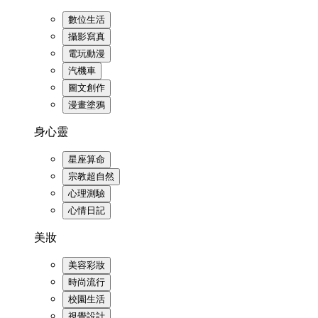
數位生活
攝影寫真
電玩動漫
汽機車
圖文創作
漫畫塗鴉
身心靈
星座算命
宗教超自然
心理測驗
心情日記
美妝
美容彩妝
時尚流行
校園生活
視覺設計