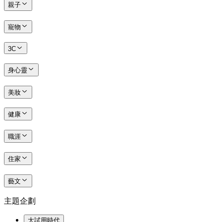
親子
寵物
3C
身心靈
美妝
健康
職涯
住家
藝文
主題企劃
大試用時代