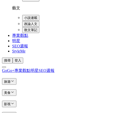
藝文
小說連載
政論人文
散文筆記
專業觀點
明星
SEO週報
StyleMe
搜尋
登入
GoGo+
專業觀點
明星
SEO週報
旅遊
美食
影視