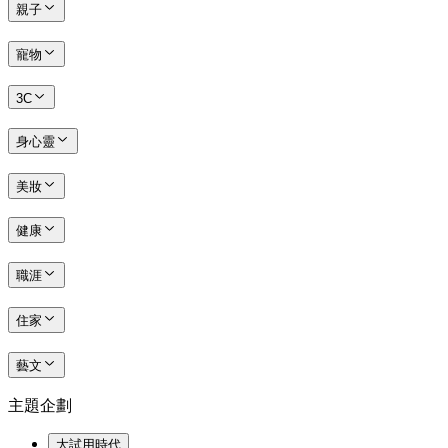
親子
寵物
3C
身心靈
美妝
健康
職涯
住家
藝文
主題企劃
大試用時代