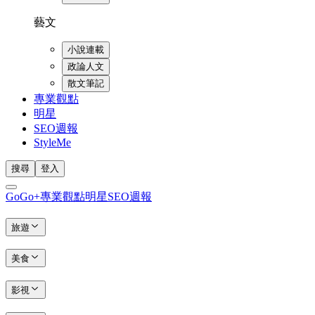
藝文
小說連載
政論人文
散文筆記
專業觀點
明星
SEO週報
StyleMe
搜尋
登入
GoGo+
專業觀點
明星
SEO週報
旅遊
美食
影視