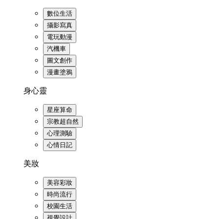
數位生活
攝影寫真
電玩動漫
汽機車
圖文創作
漫畫塗鴉
身心靈
星座算命
宗教超自然
心理測驗
心情日記
美妝
美容彩妝
時尚流行
校園生活
視覺設計