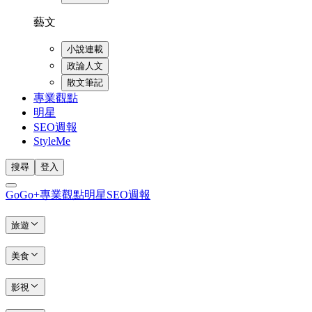
藝文
小說連載
政論人文
散文筆記
專業觀點
明星
SEO週報
StyleMe
搜尋
登入
GoGo+
專業觀點
明星
SEO週報
旅遊
美食
影視