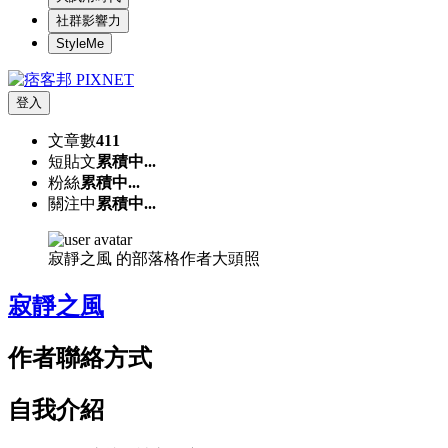
社群影響力
StyleMe
登入
文章數
411
短貼文
累積中...
粉絲
累積中...
關注中
累積中...
寂靜之風 的部落格作者大頭照
寂靜之風
作者聯絡方式
自我介紹