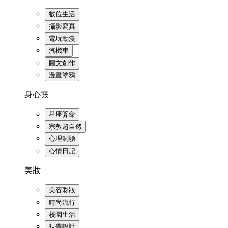
數位生活
攝影寫真
電玩動漫
汽機車
圖文創作
漫畫塗鴉
身心靈
星座算命
宗教超自然
心理測驗
心情日記
美妝
美容彩妝
時尚流行
校園生活
視覺設計