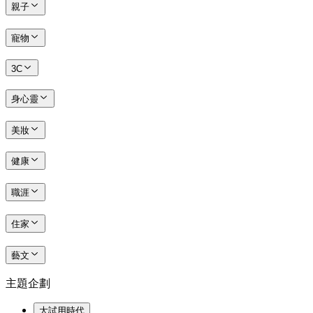
親子
寵物
3C
身心靈
美妝
健康
職涯
住家
藝文
主題企劃
大試用時代