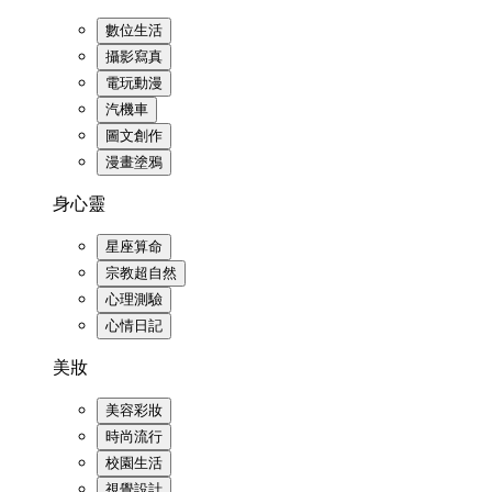
數位生活
攝影寫真
電玩動漫
汽機車
圖文創作
漫畫塗鴉
身心靈
星座算命
宗教超自然
心理測驗
心情日記
美妝
美容彩妝
時尚流行
校園生活
視覺設計