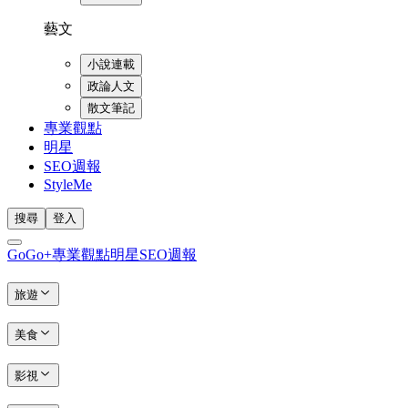
藝文
小說連載
政論人文
散文筆記
專業觀點
明星
SEO週報
StyleMe
搜尋
登入
GoGo+
專業觀點
明星
SEO週報
旅遊
美食
影視