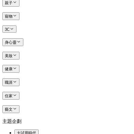
親子
寵物
3C
身心靈
美妝
健康
職涯
住家
藝文
主題企劃
大試用時代