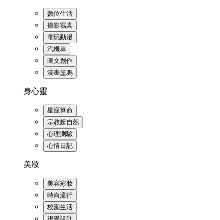
數位生活
攝影寫真
電玩動漫
汽機車
圖文創作
漫畫塗鴉
身心靈
星座算命
宗教超自然
心理測驗
心情日記
美妝
美容彩妝
時尚流行
校園生活
視覺設計