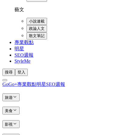
藝文
小說連載
政論人文
散文筆記
專業觀點
明星
SEO週報
StyleMe
搜尋
登入
GoGo+
專業觀點
明星
SEO週報
旅遊
美食
影視