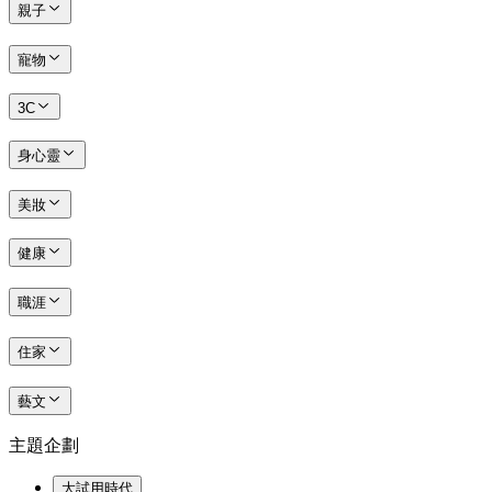
親子
寵物
3C
身心靈
美妝
健康
職涯
住家
藝文
主題企劃
大試用時代