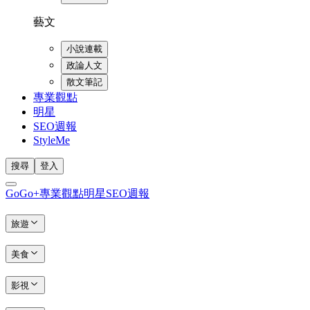
藝文
小說連載
政論人文
散文筆記
專業觀點
明星
SEO週報
StyleMe
搜尋
登入
GoGo+
專業觀點
明星
SEO週報
旅遊
美食
影視