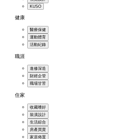
KUSO
健康
醫療保健
運動體育
活動紀錄
職涯
進修深造
財經企管
職場甘苦
住家
收藏嗜好
裝潢設計
生活綜合
房產買賣
家居佈置