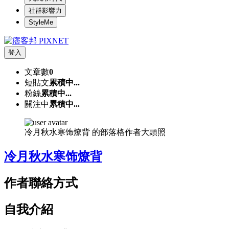
社群影響力
StyleMe
登入
文章數
0
短貼文
累積中...
粉絲
累積中...
關注中
累積中...
冷月秋水寒饰燎背 的部落格作者大頭照
冷月秋水寒饰燎背
作者聯絡方式
自我介紹