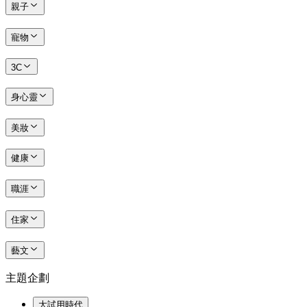
親子
寵物
3C
身心靈
美妝
健康
職涯
住家
藝文
主題企劃
大試用時代