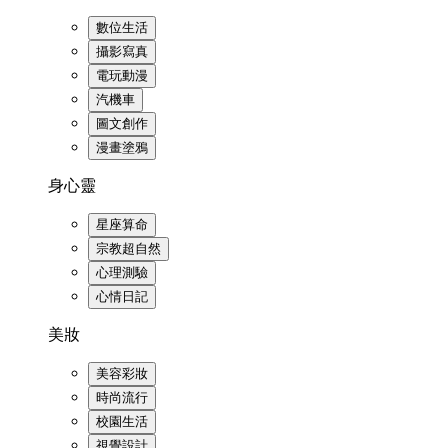
數位生活
攝影寫真
電玩動漫
汽機車
圖文創作
漫畫塗鴉
身心靈
星座算命
宗教超自然
心理測驗
心情日記
美妝
美容彩妝
時尚流行
校園生活
視覺設計