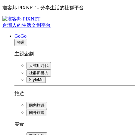
痞客邦 PIXNET – 分享生活的社群平台
台灣人的生活文創平台
GoGo+
頻道
主題企劃
大試用時代
社群影響力
StyleMe
旅遊
國內旅遊
國外旅遊
美食